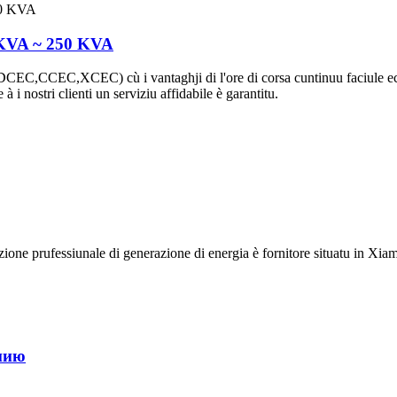
5 KVA ~ 250 KVA
DCEC,CCEC,XCEC) cù i vantaghji di l'ore di corsa cuntinuu faciule eco
 à i nostri clienti un serviziu affidabile è garantitu.
one prufessiunale di generazione di energia è fornitore situatu in Xia
иию