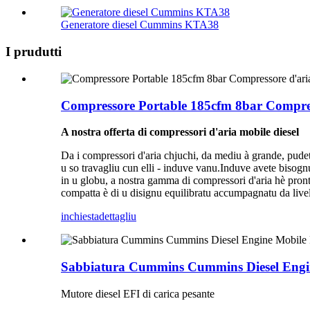
Generatore diesel Cummins KTA38
I prudutti
Compressore Portable 185cfm 8bar Compresso
A nostra offerta di compressori d'aria mobile diesel
Da i compressori d'aria chjuchi, da mediu à grande, pudete
u so travagliu cun elli - induve vanu.Induve avete bisognu
in u globu, a nostra gamma di compressori d'aria hè pronta
compatta è di u disignu equilibratu accumpagnatu da livell
inchiesta
dettagliu
Sabbiatura Cummins Cummins Diesel Engine
Mutore diesel EFI di carica pesante