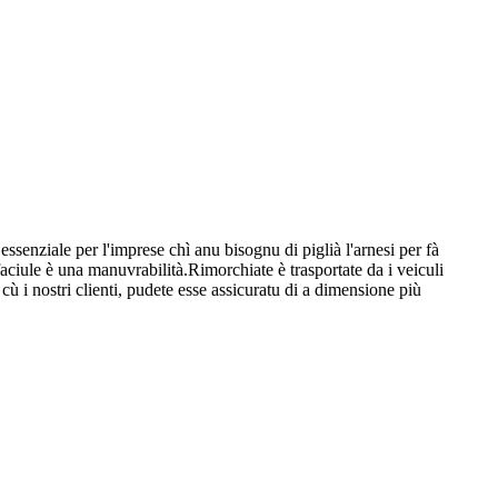
senziale per l'imprese chì anu bisognu di piglià l'arnesi per fà
faciule è una manuvrabilità.Rimorchiate è trasportate da i veiculi
ù i nostri clienti, pudete esse assicuratu di a dimensione più