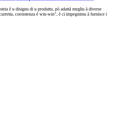
tria è u disignu di u produttu, pò adattà megliu à diverse
 curretta, coesistenza è win-win", è ci impegnimu à furnisce i