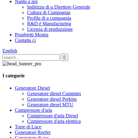
Nantu à noi
Indirizzu di u Direttore Generale
Cultura di Cumpagnia
Profilu di a cumpagnia
R&D è Manufacturing
Licenza di pruduzzione
Prughjetti Mostra
Cuntatta ci
English
I categurie
Generatore Diesel
Generatore diesel Cummins
Generatore diesel Perkins
Generatore diesel MTU
Cumpressore d'aria
Cumpressore d'aria Diesel
Cumpressore d'aria elettrica
Torre di Luce
Generatore Reefer
Generatore di gas