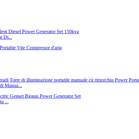
 Di...
di Manua...
u ...