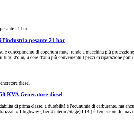
i l'industria pesante 21 bar
è cuncepimentu di copertura mute, rende a macchina più prutezzione di
 u filtru d'oliu, u core d'oliu più convenientu.I pezzi di riparazione ponu
0 KVA Generatore diesel
abilità di prima classe, a durabilità è l'ecunumia di carburante, ma anc
izzati off-highway (Tier 4 interim/Stage) IIIB ) è l'emissioni di i navi