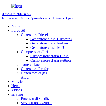
0086-18950074022
lunu - ven: 10am - 7pm
sab - sole: 10 am - 3 pm
A casa
I prudutti
Generatore Diesel
Generatore diesel Cummins
Generatore diesel Perkins
Generatore diesel MTU
Cumpressore d'aria
Cumpressore d'aria Diesel
Cumpressore d'aria elettrica
Torre di Luce
Generatore Reefer
Generatore di gas
Altru
Soluzioni
News
Videos
serviziu
Prucessu di vendita
Serviziu post-vendita