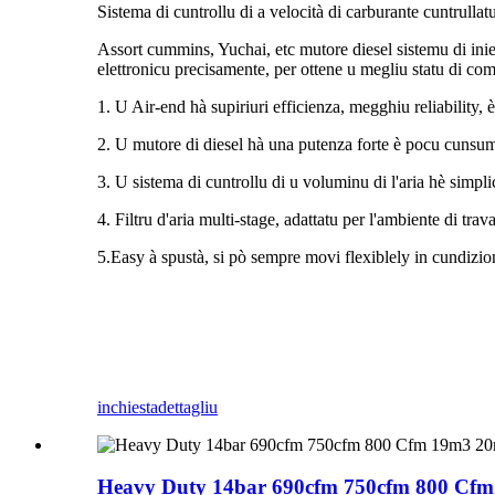
Sistema di cuntrollu di a velocità di carburante cuntrulla
Assort cummins, Yuchai, etc mutore diesel sistemu di iniez
elettronicu precisamente, per ottene u megliu statu di co
1. U Air-end hà supiriuri efficienza, megghiu reliability, è
2. U mutore di diesel hà una putenza forte è pocu cunsum
3. U sistema di cuntrollu di u voluminu di l'aria hè simplic
4. Filtru d'aria multi-stage, adattatu per l'ambiente di trav
5.Easy à spustà, si pò sempre movi flexiblely in cundizio
inchiesta
dettagliu
Heavy Duty 14bar 690cfm 750cfm 800 Cfm 