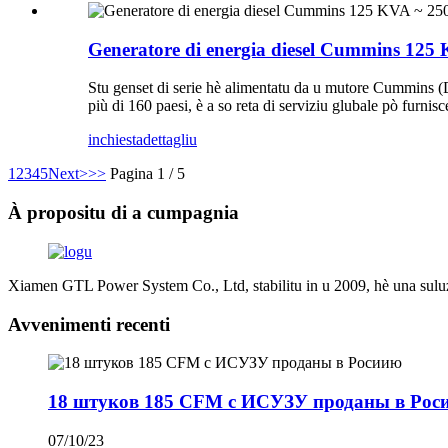
Generatore di energia diesel Cummins 12
Stu genset di serie hè alimentatu da u mutore Cummins (
più di 160 paesi, è a so reta di serviziu glubale pò furnisce
inchiesta
dettagliu
1
2
3
4
5
Next>
>>
Pagina 1 / 5
À propositu di a cumpagnia
Xiamen GTL Power System Co., Ltd, stabilitu in u 2009, hè una suluzi
Avvenimenti recenti
18 штуков 185 CFM с ИСУЗУ проданы в Рос
07/10/23