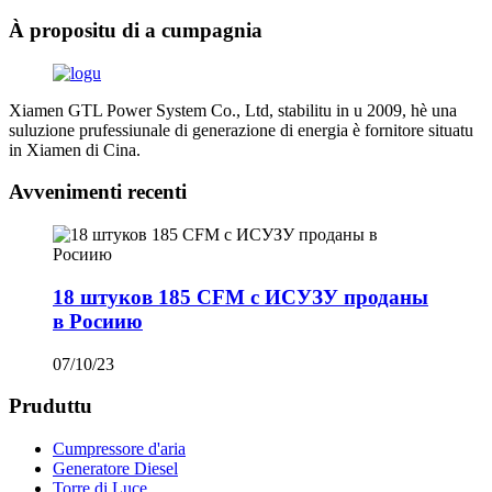
À propositu di a cumpagnia
Xiamen GTL Power System Co., Ltd, stabilitu in u 2009, hè una
suluzione prufessiunale di generazione di energia è fornitore situatu
in Xiamen di Cina.
Avvenimenti recenti
18 штуков 185 CFM с ИСУЗУ проданы
в Росиию
07/10/23
Pruduttu
Cumpressore d'aria
Generatore Diesel
Torre di Luce