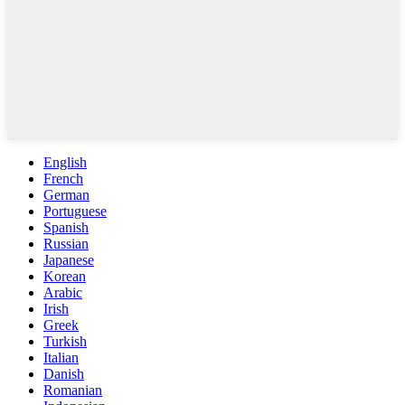
English
French
German
Portuguese
Spanish
Russian
Japanese
Korean
Arabic
Irish
Greek
Turkish
Italian
Danish
Romanian