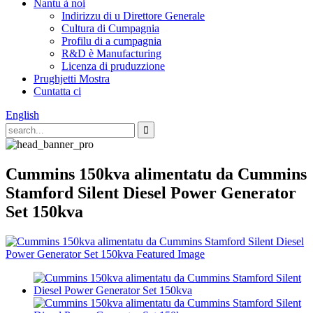
Nantu à noi
Indirizzu di u Direttore Generale
Cultura di Cumpagnia
Profilu di a cumpagnia
R&D è Manufacturing
Licenza di pruduzzione
Prughjetti Mostra
Cuntatta ci
English
Cummins 150kva alimentatu da Cummins
Stamford Silent Diesel Power Generator
Set 150kva